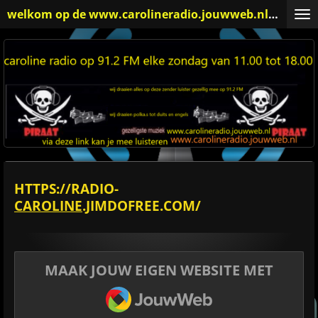
welkom op de www.carolineradio.jouwweb.nl names team van carolineradio
Ga
direct
naar
de
hoofdinhoud
HTTPS://RADIO-
CAROLINE
.JIMDOFREE.COM/
MAAK JOUW EIGEN WEBSITE MET
JOUWWEB