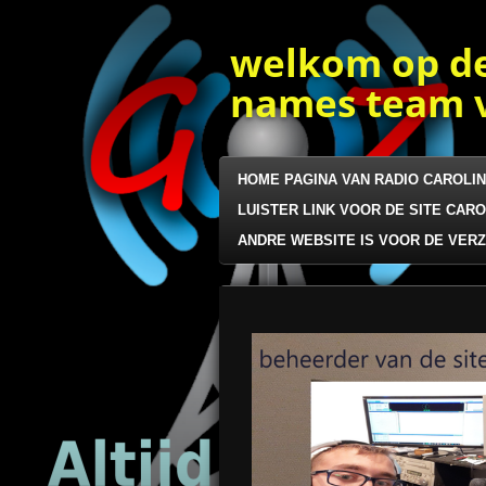
Ga
direct
welkom op de
naar
de
names team v
hoofdinhoud
HOME PAGINA VAN RADIO CAROLI
LUISTER LINK VOOR DE SITE CARO
ANDRE WEBSITE IS VOOR DE VER