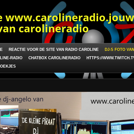
 www.carolineradio.jou
an carolineradio
NE
REACTIE VOOR DE SITE VAN RADIO CAROLINE
DJ-S FOTO VA
LINE-RADIO
CHATBOX CAROLINERADIO
HTTPS://WWW.TWITCH.T
ZOEKJES