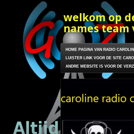
Ga
direct
welkom op d
naar
de
names team v
hoofdinhoud
HOME PAGINA VAN RADIO CAROLI
LUISTER LINK VOOR DE SITE CARO
ANDRE WEBSITE IS VOOR DE VER