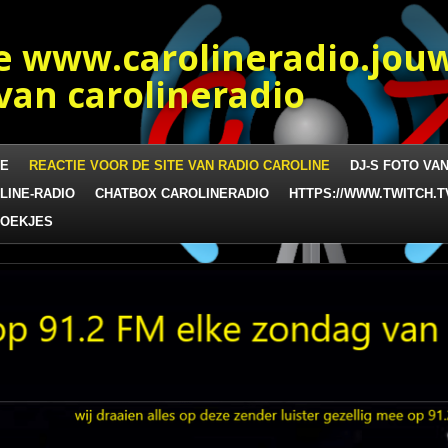
e www.carolineradio.jou
an carolineradio
NE
REACTIE VOOR DE SITE VAN RADIO CAROLINE
DJ-S FOTO VA
LINE-RADIO
CHATBOX CAROLINERADIO
HTTPS://WWW.TWITCH.T
ZOEKJES