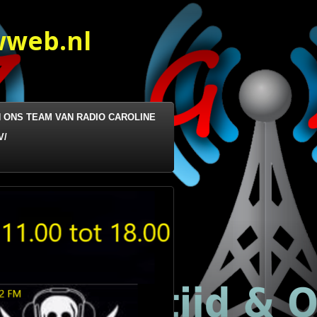
wweb.nl
N ONS TEAM VAN RADIO CAROLINE
V/